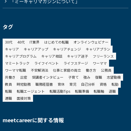
「ミーキャリマガジンについて」
タグ
30代
40代
IT業界
はじめての転職
オンラインウェビナー
キャリア
キャリアアップ
キャリアチェンジ
キャリアプラン
キャリアプログラム
キャリア相談
キャリア迷子
フリーランス
マミートラック
ライフイベント
ライフステージ
ワーママ
ワーママ転職
不安解消法
仕事と家庭の両立
働き方
公務員
共働き
出産
受講者インタビュー
子育て
強み
復職
志望動機
教員
時短勤務
職務経歴書
育休
育児
自己分析
資格
転勤
転職
転職エージェント
転職活動Tips
転職準備
転職軸
退職
適職
面接対策
meetcareerに関する情報