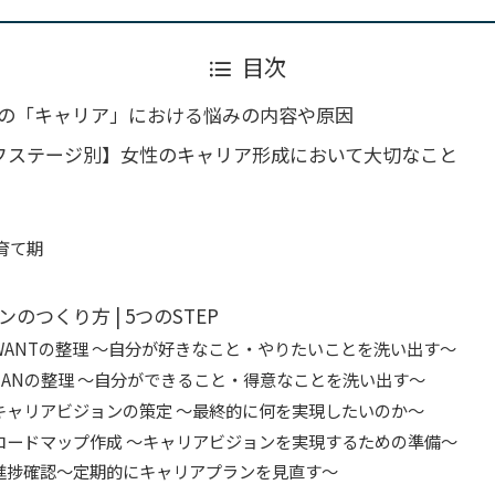
目次
の「キャリア」における悩みの内容や原因
フステージ別】女性のキャリア形成において大切なこと
育て期
のつくり方 | 5つのSTEP
① WANTの整理 〜自分が好きなこと・やりたいことを洗い出す〜
② CANの整理 〜自分ができること・得意なことを洗い出す〜
③ キャリアビジョンの策定 〜最終的に何を実現したいのか〜
④ ロードマップ作成 〜キャリアビジョンを実現するための準備〜
⑤ 進捗確認〜定期的にキャリアプランを見直す〜