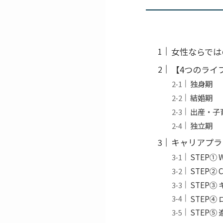
女性ならでは
【4つのライ
独身期
結婚期
出産・子
独立期
キャリアプラン
STEP
STEP
STEP
STEP
STEP