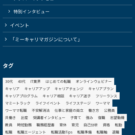
特別インタビュー
イベント
「ミーキャリマガジンについて」
タグ
30代
40代
IT業界
はじめての転職
オンラインウェビナー
キャリア
キャリアアップ
キャリアチェンジ
キャリアプラン
キャリアプログラム
キャリア相談
キャリア迷子
フリーランス
マミートラック
ライフイベント
ライフステージ
ワーママ
ワーママ転職
不安解消法
仕事と家庭の両立
働き方
公務員
共働き
出産
受講者インタビュー
子育て
強み
復職
志望動機
教員
時短勤務
職務経歴書
育休
育児
自己分析
資格
転勤
転職
転職エージェント
転職活動Tips
転職準備
転職軸
退職