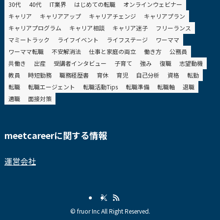
30代
40代
IT業界
はじめての転職
オンラインウェビナー
キャリア
キャリアアップ
キャリアチェンジ
キャリアプラン
キャリアプログラム
キャリア相談
キャリア迷子
フリーランス
マミートラック
ライフイベント
ライフステージ
ワーママ
ワーママ転職
不安解消法
仕事と家庭の両立
働き方
公務員
共働き
出産
受講者インタビュー
子育て
強み
復職
志望動機
教員
時短勤務
職務経歴書
育休
育児
自己分析
資格
転勤
転職
転職エージェント
転職活動Tips
転職準備
転職軸
退職
適職
面接対策
meetcareerに関する情報
運営会社
©
fruor Inc All Right Reserved.