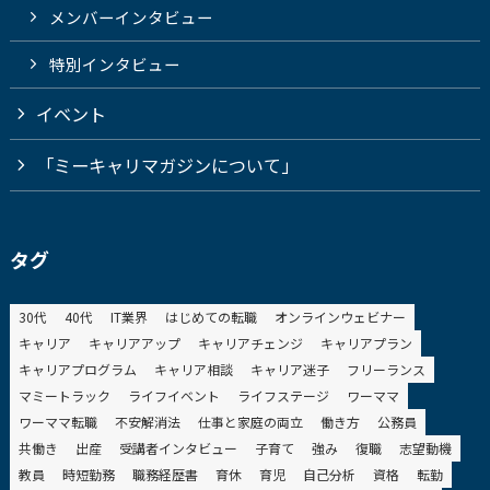
メンバーインタビュー
特別インタビュー
イベント
「ミーキャリマガジンについて」
タグ
30代
40代
IT業界
はじめての転職
オンラインウェビナー
キャリア
キャリアアップ
キャリアチェンジ
キャリアプラン
キャリアプログラム
キャリア相談
キャリア迷子
フリーランス
マミートラック
ライフイベント
ライフステージ
ワーママ
ワーママ転職
不安解消法
仕事と家庭の両立
働き方
公務員
共働き
出産
受講者インタビュー
子育て
強み
復職
志望動機
教員
時短勤務
職務経歴書
育休
育児
自己分析
資格
転勤