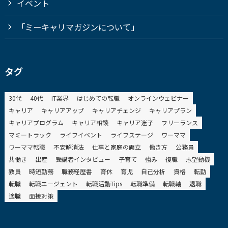
イベント
「ミーキャリマガジンについて」
タグ
30代
40代
IT業界
はじめての転職
オンラインウェビナー
キャリア
キャリアアップ
キャリアチェンジ
キャリアプラン
キャリアプログラム
キャリア相談
キャリア迷子
フリーランス
マミートラック
ライフイベント
ライフステージ
ワーママ
ワーママ転職
不安解消法
仕事と家庭の両立
働き方
公務員
共働き
出産
受講者インタビュー
子育て
強み
復職
志望動機
教員
時短勤務
職務経歴書
育休
育児
自己分析
資格
転勤
転職
転職エージェント
転職活動Tips
転職準備
転職軸
退職
適職
面接対策