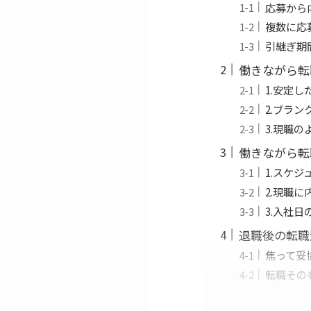
応募から
複数に応
引継ぎ期
働きながら転
1.安定
2.ブラ
3.現職
働きながら転
1.スケ
2.現職
3.入社
退職後の転職
焦って妥
転職その