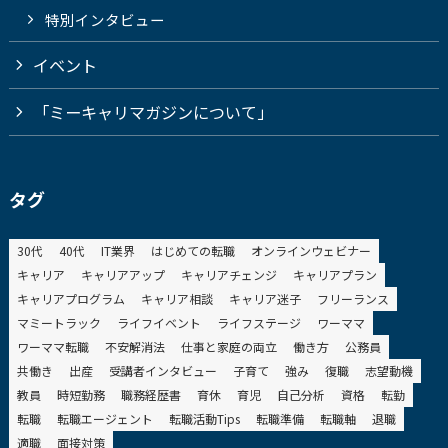
特別インタビュー
イベント
「ミーキャリマガジンについて」
タグ
30代
40代
IT業界
はじめての転職
オンラインウェビナー
キャリア
キャリアアップ
キャリアチェンジ
キャリアプラン
キャリアプログラム
キャリア相談
キャリア迷子
フリーランス
マミートラック
ライフイベント
ライフステージ
ワーママ
ワーママ転職
不安解消法
仕事と家庭の両立
働き方
公務員
共働き
出産
受講者インタビュー
子育て
強み
復職
志望動機
教員
時短勤務
職務経歴書
育休
育児
自己分析
資格
転勤
転職
転職エージェント
転職活動Tips
転職準備
転職軸
退職
適職
面接対策