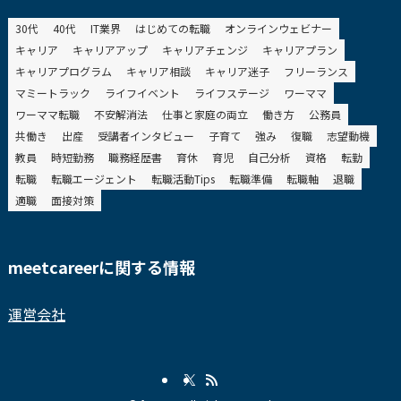
30代
40代
IT業界
はじめての転職
オンラインウェビナー
キャリア
キャリアアップ
キャリアチェンジ
キャリアプラン
キャリアプログラム
キャリア相談
キャリア迷子
フリーランス
マミートラック
ライフイベント
ライフステージ
ワーママ
ワーママ転職
不安解消法
仕事と家庭の両立
働き方
公務員
共働き
出産
受講者インタビュー
子育て
強み
復職
志望動機
教員
時短勤務
職務経歴書
育休
育児
自己分析
資格
転勤
転職
転職エージェント
転職活動Tips
転職準備
転職軸
退職
適職
面接対策
meetcareerに関する情報
運営会社